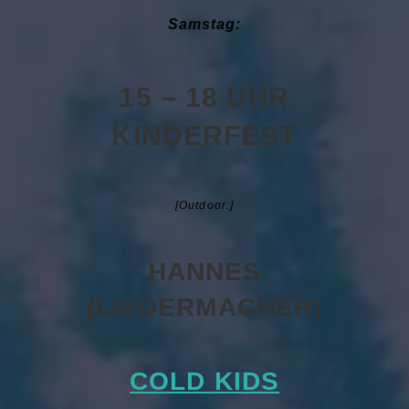
Samstag:
15 – 18 UHR
KINDERFEST
[Outdoor:]
HANNES
(LIEDERMACHER)
COLD KIDS