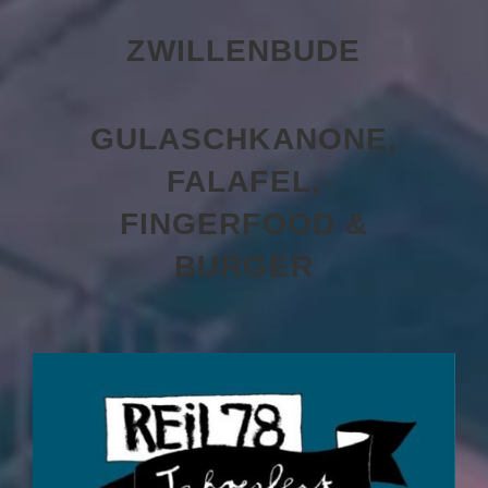
ZWILLENBUDE
GULASCHKANONE,
FALAFEL,
FINGERFOOD &
BURGER