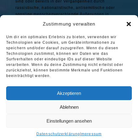
sind oder bereits in der Vergangenheit durch
rassistische, nationalistische, antisemitische oder
sonstige menschenverachtende Äußerungen in
Erscheinung getreten sind, den Zutritt zu den
Zustimmung verwalten
Veranstaltungen zu verwehren oder von diesen
auszuschließen. Das gilt ebenso für Personen, die
Um dir ein optimales Erlebnis zu bieten, verwenden wir
rechtsradikale Symbolik und Bekleidungsmarken zur
Technologien wie Cookies, um Geräteinformationen zu
Schau stellen, insbesondere gilt dies für die
speichern und/oder darauf zuzugreifen. Wenn du diesen
Modemarke Thor Steinar.
Technologien zustimmst, können wir Daten wie das
Surfverhalten oder eindeutige IDs auf dieser Website
verarbeiten. Wenn du deine Zustimmung nicht erteilst oder
zurückziehst, können bestimmte Merkmale und Funktionen
beeinträchtigt werden.
Akzeptieren
Impressum
Ablehnen
Datenschutz
Einstellungen ansehen
Kontakt
Datenschutzerklärung
Impressum